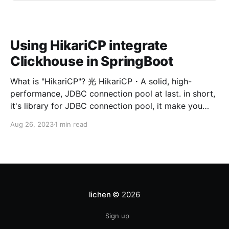
Using HikariCP integrate
Clickhouse in SpringBoot
What is "HikariCP"? 光 HikariCP・A solid, high-
performance, JDBC connection pool at last. in short,
it's library for JDBC connection pool, it make you
easier manage your JDBC connection pool. Using
Aug 26, 2023
1 min read
HikariCP integrate Clickhouse, there are three steps.
1. config Clickhouse datasource
url/username/password on
lichen
© 2026
Sign up