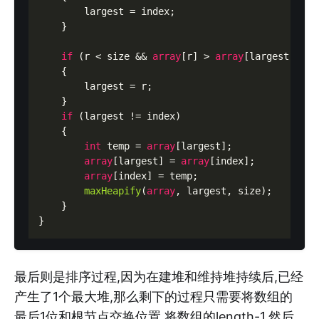
        largest = index;

    }

if
 (r < size && 
array
[r] > 
array
[largest])

    {

        largest = r;

    }

if
 (largest != index)

    {

int
 temp = 
array
[largest];

array
[largest] = 
array
[index];

array
[index] = temp;

maxHeapify
(
array
, largest, size);

    }

最后则是排序过程,因为在建堆和维持堆持续后,已经
产生了1个最大堆,那么剩下的过程只需要将数组的
最后1位和根节点交换位置,将数组的length-1,然后