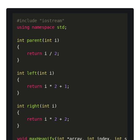
#include "iostream"
using
namespace
std
;

int
parent
(
int
 i
)
{

return
 i / 
2
;

}

int
left
(
int
 i
)
{

return
 i * 
2
 + 
1
;

}

int
right
(
int
 i
)
{

return
 i * 
2
 + 
2
;

}

void
maxHeapify
(
int
 *array, 
int
 index, 
int
 size
)