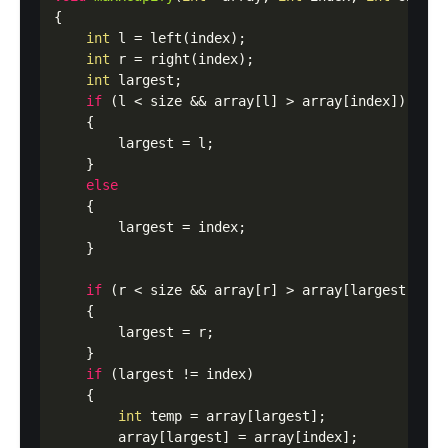
{

int
 l = left(index);

int
 r = right(index);

int
 largest;

if
 (l < size && array[l] > array[index])

    {

        largest = l;

    }

else
    {

        largest = index;

    }

if
 (r < size && array[r] > array[largest])

    {

        largest = r;

    }

if
 (largest != index)

    {

int
 temp = array[largest];

        array[largest] = array[index];
