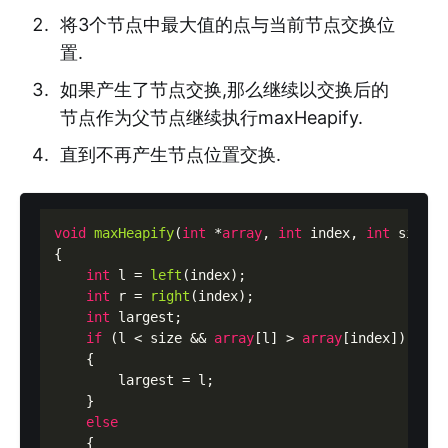
将3个节点中最大值的点与当前节点交换位
置.
如果产生了节点交换,那么继续以交换后的
节点作为父节点继续执行maxHeapify.
直到不再产生节点位置交换.
void
maxHeapify
(
int
 *
array
, 
int
 index, 
int
 size)

{

int
 l = 
left
(index);

int
 r = 
right
(index);

int
 largest;

if
 (l < size && 
array
[l] > 
array
[index])

    {

        largest = l;

    }

else
    {
