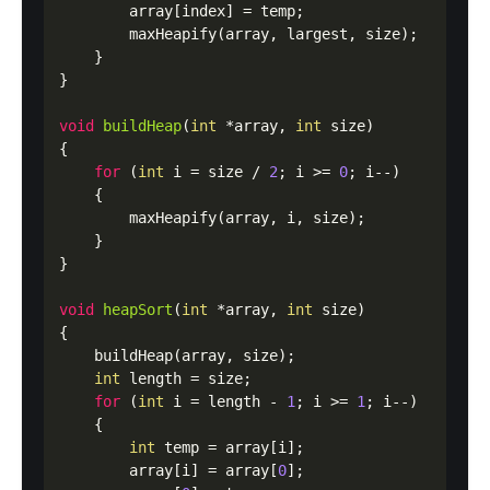
        array[index] = temp;

        maxHeapify(array, largest, size);

    }

}

void
buildHeap
(
int
 *array, 
int
 size
)
{

for
 (
int
 i = size / 
2
; i >= 
0
; i--)

    {

        maxHeapify(array, i, size);

    }

}

void
heapSort
(
int
 *array, 
int
 size
)
{

    buildHeap(array, size);

int
 length = size;

for
 (
int
 i = length - 
1
; i >= 
1
; i--)

    {

int
 temp = array[i];

        array[i] = array[
0
];
