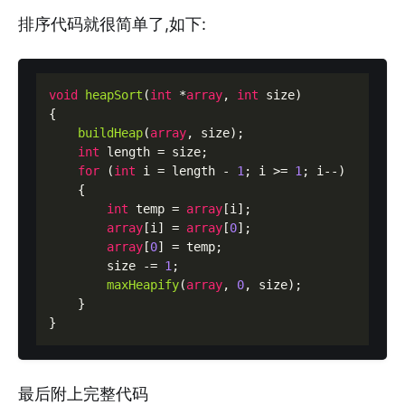
排序代码就很简单了,如下:
void
heapSort
(
int
 *
array
, 
int
 size)

{

buildHeap
(
array
, size);

int
 length = size;

for
 (
int
 i = length - 
1
; i >= 
1
; i--)

    {

int
 temp = 
array
[i];

array
[i] = 
array
[
0
];

array
[
0
] = temp;

        size -= 
1
;

maxHeapify
(
array
, 
0
, size);

    }

最后附上完整代码