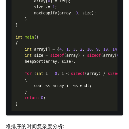
        array[
0
] = temp;

        size -= 
1
;

        maxHeapify(array, 
0
, size);

    }

}

int
main
()
{

int
 array[] = {
4
, 
1
, 
3
, 
2
, 
16
, 
9
, 
10
, 
14
, 
8
, 
int
 size = 
sizeof
(array) / 
sizeof
(array[
0
]);

    heapSort(array, size);

for
 (
int
 i = 
0
; i < 
sizeof
(array) / 
sizeof
(ar
    {

        cout << array[i] << endl;

    }

return
0
;

堆排序的时间复杂度分析: