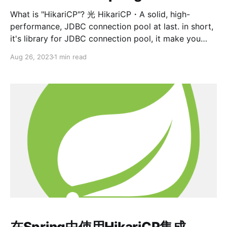
What is "HikariCP"? 光 HikariCP・A solid, high-
performance, JDBC connection pool at last. in short,
it's library for JDBC connection pool, it make you
easier manage your JDBC connection pool. Using
Aug 26, 2023
1 min read
HikariCP integrate Clickhouse, there are three steps.
1. config Clickhouse datasource
url/username/password on
在Spring中使用HikariCP集成