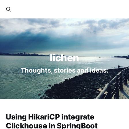
lichen
Thoughts, stories and ideas.
Using HikariCP integrate
Clickhouse in SpringBoot