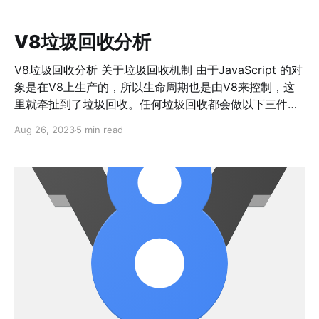
/usr/bin/qemu-i386-static --magic
'\x7fELF\x01\x01\x01\x03\x00\x00\x00\x00\x00\x00
V8垃圾回收分析
\x00\x00\x03\x00\x03\x00\x01\x00\x00\x00' --
mask '\xff\xff\
V8垃圾回收分析 关于垃圾回收机制 由于JavaScript 的对
象是在V8上生产的，所以生命周期也是由V8来控制，这
里就牵扯到了垃圾回收。任何垃圾回收都会做以下三件事
情： * 识别不再被引用的对象（Dead Objects） * 回收
Aug 26, 2023
5 min read
这些对象所占用的内存 * 重新压碎整理碎片化的内存块
（可选的） 分代机制 V8的垃圾回收机制也与其他主流语
言一样（有垃圾回收机制的语言），使用的世代回收机
制，主要有两个世代：新生代（Young generation）和老
年代（Old generation），V8在这个两个世代的前提下，
又增加了独特的空间，用来存放专门的对象。以下是V8在
内存管理中的所有空间： RO_SPACE, // Immortal,
immovable and immutable objects, NEW_SPACE, //
Young generation semispaces for regular objects
collected with // Scavenger. OLD_SPACE, // Old ge