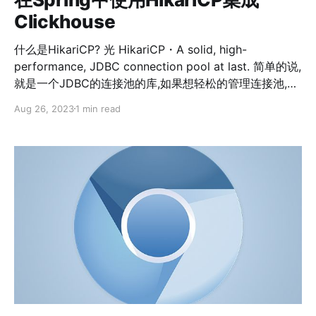
Clickhouse
什么是HikariCP? 光 HikariCP・A solid, high-
performance, JDBC connection pool at last. 简单的说,
就是一个JDBC的连接池的库,如果想轻松的管理连接池,使
用它肯定是没错的. 使用HikariCP集成Clickhouse,大致分
Aug 26, 2023
1 min read
为三步 1. 在yml文件配置clickhouse的url,用户名密码,也
可以将这些配置到vault上,这个取决你. 2. 创建对应的
config class, 读取yml文件配置 3. 创建对应的
JdbcTemplate(optional) 第一步 配置yml文件: spring:
datasource: clickhouse:type:
com.zaxxer.hikari.HikariDataSource driver-class-
name: com.clickhouse.jdbc.ClickHouseDriver jdbc-url:
jdbc:clickhouse://xxxxx username: abc