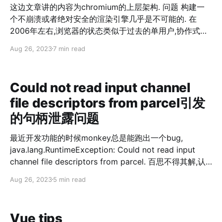
节点交换,那么继续以交换后的节点作为父节点继续执行
这边文章讲的内容为chromium的上层架构. 问题 构建一
maxHeapify. 4. 直到不再产生节点位置交换. void
个不崩溃或者绝对安全的渲染引擎几乎是不可能的. 在
maxHeapify(int *array, int
2006年左右,浏览器的状态类似于过去的单用户,协作式操
作系统.由于一些程序的错误行为可能导致整个系统都崩溃,
Aug 26, 2023
7 min read
同样某些页面的错误操作会使整个浏览器奔溃,这只是一个
页面的错误或者插件的bug就会导致整个浏览器关闭和所
有的Tabs. 现在的操作系统往往都更健壮,因为它将不同的
Could not read input channel
程序放到了彼此隔离的单独进程中.一个应用崩溃通常不会
file descriptors from parcel引发
影响其他应用或者整个系统,并且每个用户访问其他用户的
数据是受限的. 架构概览 我们对浏览器的Tab页使用单独
的句柄泄露问题
进程,可以避免整个应用受到渲染引擎的bug或者小故障的
影响.我们也限制每个渲染引擎进程访问其他进程和系统的
最近开发功能的时候monkey总是能跑出一个bug,
其他部分.这为浏览器带来了内存保护和访问控制操作系统
java.lang.RuntimeException: Could not read input
带来了好处. 我们将运行UI的主线程和管理Tabs和插件进
channel file descriptors from parcel. 百思不得其解,认
程的作为"浏览器进程"或者"浏览器".同样的,特定Tab的进
为是系统上面的bug,实时证明自己还是太年轻.现在开始分
Aug 26, 2023
5 min read
程称为"渲染进程"或者"渲染器".渲染器使用Blink开源布局
析一下这个bug产生的原因. 一.为什么会产生句柄泄露? 众
引擎来解释和布局HTML. 管理渲染引擎 每个渲染过程都
所周知Android是linux内核,也就是可以理解linux下,一切
有一个全局RenderProcess对象，该对象
资源都是句柄,每个进程都有自己的句柄上限,而超过了这个
Vue tips
句柄上线,就会发生异常.一般android的App都是在单个进