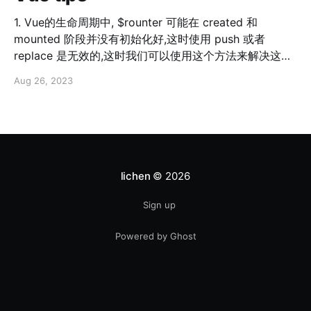
程下运行的,FD的句柄上限是1024,这个在后面的会说明.一
1. Vue的生命周期中, $rounter 可能在 created 和
切的重点都在**proc(Processes,虚拟的目录，是系统内
mounted 阶段并没有初始化好,这时使用 push 或者
存的映射。可直接访问这个目录来获取系统信息。 )**这
replace 是无效的,这时我们可以使用这个方法来解决这个
个文件夹下的内容. 这里有参考The proc File System
问题: this.queryParams = this.$route.query
[https://www.centos.org/docs/5/html/5.1/Deployment
Aug 26, 2023
this.$router.onReady(() => { this.$router.push({ query
_Guide/
}) })
lichen
© 2026
Sign up
Powered by Ghost