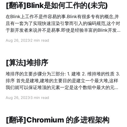
[翻译]Blink是如何工作的(未完)
adjacent
在Blink上工作不是件容易的事.Blink有很多专有的概念,并
且有一套为了实现快速渲染引擎而引入的编码规范,这个对
于新开发者来说并不是易事.即使是经验丰富的Blink开发人
员也不容易,因为Blink非常庞大,对性能,内存和安全性极为
Aug 26, 2023
2 min read
敏感. 这篇文档的目的是帮助Blink的开发者快速熟悉架构:
* 该文档并不是讲述Blink的详细架构和编码规则教程.相
反,该文档简明的描述了Blink的短期内不太可能发生变化基
[算法]堆排序
本面,并指出如果你想了解更多信息,你可以阅读的资源有哪
些。 * 该文档没有解释具体的某些功能（例如，
堆排序的主要步骤分为三部分: 1. 建堆 2. 维持堆的性质 3.
ServiceWorkers，编辑）.相反,该文档解释了基本功能(例
排序 首先是建堆,建堆的主要目的是建立一个最大堆,这样
如，存储器管理，V8 API)。 Blink是干什么的? 进程/线程
我们就可以保证堆顶的元素一定是这个数组中最大的元素.
架构 * 进程 * 线程 * 初始化Blink 目录结构 * Content公
void buildHeap(int *array, int size) { for (int i = size /
开API和blink公开API * 目录结构和依赖
Aug 26, 2023
3 min read
2; i >= 0; i--) { maxHeapify(array, i, size); //维持最大堆
[Directory_structure_and_dependencies] * Web
性质 } } 其次是维持最大堆性质,其过程如下: 1. 比较当前节
Template Framework(WTF) 内存
点(父节点)和自己的2个子节点(可能是1个)的大小. 2. 将3
[翻译]Chromium 的多进程架构
个节点中最大值的点与当前节点交换位置. 3. 如果产生了