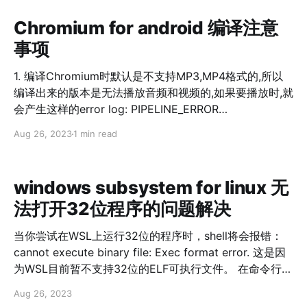
Chromium for android 编译注意
事项
1. 编译Chromium时默认是不支持MP3,MP4格式的,所以
编译出来的版本是无法播放音频和视频的,如果要播放时,就
会产生这样的error log: PIPELINE_ERROR
DEMUXER_ERROR_NO_SUPPORTED_STREAM 如果需
Aug 26, 2023
1 min read
要对音视频进行支持的话,需要在args.gn文件中,增加如下
的配置: proprietary_codecs = true ffmpeg_branding =
"Chrome" 这样重新编译之后就可以播放视频了. google
windows subsystem for linux 无
group讨论区原贴Does anyone know how Chrome for
法打开32位程序的问题解决
Android or Android Webview plays facebooks
videos?
当你尝试在WSL上运行32位的程序时，shell将会报错：
[https://groups.google.com/a/chromium.org/forum/#!
cannot execute binary file: Exec format error. 这是因
topic/
为WSL目前暂不支持32位的ELF可执行文件。 在命令行中
加入下面代码就可以了 sudo apt install qemu-user-
Aug 26, 2023
static sudo update-binfmts --install i386