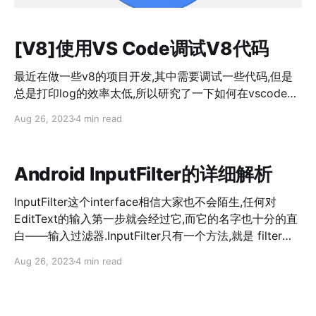
[V8]使用VS Code调试V8代码
最近在做一些v8的项目开发,其中需要调试一些代码,但是
总是打印log的效率太低,所以研究了一下如何在vscode上
调试v8代码. 1. 使用vscode打开v8的源代码,在v8的目录
Aug 26, 2023
4 min read
下创建.vscode的目录,该目录是存放vscode的配置信息.
2. 新建launch.json { "version": "0.2.0",
"configurations": [ { "name": "v8 sample Debug",
Android InputFilter的详细解析
"type": "cppdbg", "request": "launch",
"targetArchitecture": "x64", //要debug肯定是桌面版本
InputFilter这个interface相信大家也不会陌生,任何对
的
EditText的输入第一步就会经过它,而它的名字也十分的直
白——输入过滤器.InputFilter只有一个方法,就是 filter方
法,而这个方法却对你的输入过滤有着至关重要的结果,我们
Aug 26, 2023
4 min read
现在看看google的官方文档是怎么描述这个filter方法的.
> This method is called when the buffer is going to
replace the range dstart … dend of dest with the new